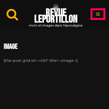
Revue
Aller
Leportillon
au
contenu
mots et images dans l'Apocalypse
image
[the-post-grid id= »430″ title= »image »]